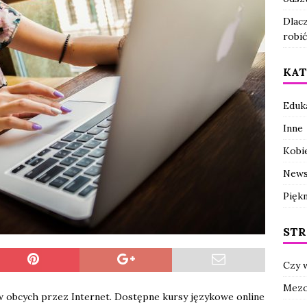
Dlac
robić
KAT
Eduk
Inne
Kobi
New
Pięk
ST
Czy 
Mezo
w obcych przez Internet. Dostępne kursy językowe online