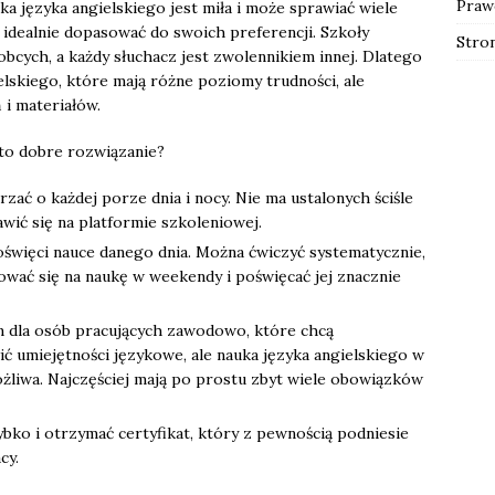
Praw
uka języka angielskiego jest miła i może sprawiać wiele
 idealnie dopasować do swoich preferencji. Szkoły
Stro
bcych, a każdy słuchacz jest zwolennikiem innej. Dlatego
lskiego, które mają różne poziomy trudności, ale
 i materiałów.
 to dobre rozwiązanie?
ać o każdej porze dnia i nocy. Nie ma ustalonych ściśle
wić się na platformie szkoleniowej.
poświęci nauce danego dnia. Można ćwiczyć systematycznie,
ować się na naukę w weekendy i poświęcać jej znacznie
m dla osób pracujących zawodowo, które chcą
ć umiejętności językowe, ale nauka języka angielskiego w
możliwa. Najczęściej mają po prostu zbyt wiele obowiązków
bko i otrzymać certyfikat, który z pewnością podniesie
cy.