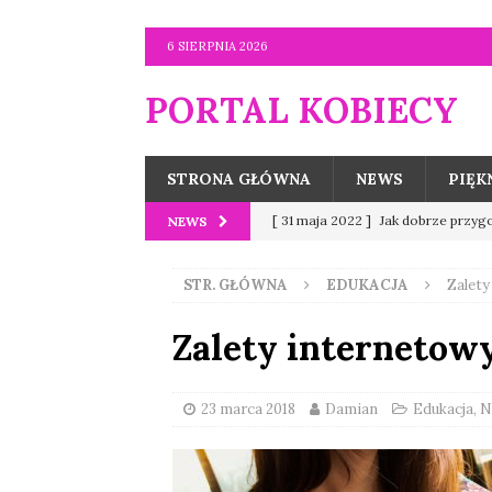
6 SIERPNIA 2026
PORTAL KOBIECY
STRONA GŁÓWNA
NEWS
PIĘK
[ 31 maja 2022 ]
Jak dobrze przy
NEWS
[ 26 sierpnia 2021 ]
Wygoda w inter
STR. GŁÓWNA
EDUKACJA
Zalety
[ 26 sierpnia 2021 ]
Rozmiar bieli
sylwetki?
KOBIETY
Zalety internetow
[ 23 czerwca 2021 ]
Dlaczego wart
[ 23 czerwca 2023 ]
Co warto wie
23 marca 2018
Damian
Edukacja
,
N