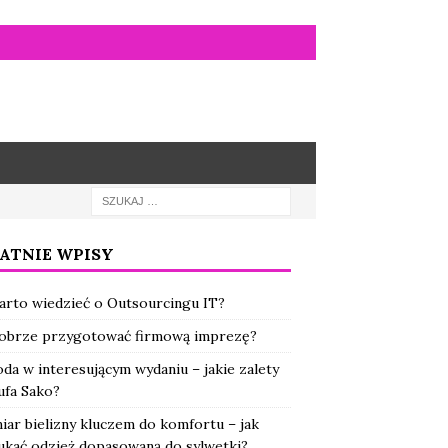
ATNIE WPISY
arto wiedzieć o Outsourcingu IT?
dobrze przygotować firmową imprezę?
a w interesującym wydaniu – jakie zalety
ufa Sako?
ar bielizny kluczem do komfortu – jak
ukać odzież dopasowaną do sylwetki?