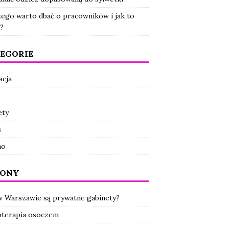
zego warto dbać o pracowników i jak to
?
EGORIE
acja
ety
s
no
RONY
w Warszawie są prywatne gabinety?
terapia osoczem